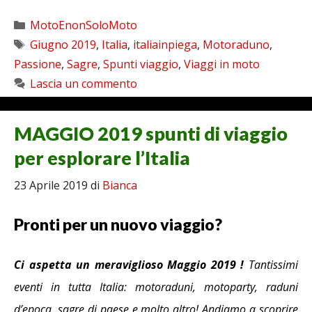
Categorie
MotoEnonSoloMoto
Tag
Giugno 2019
,
Italia
,
italiainpiega
,
Motoraduno
,
Passione
,
Sagre
,
Spunti viaggio
,
Viaggi in moto
Lascia un commento
MAGGIO 2019 spunti di viaggio
per esplorare l’Italia
23 Aprile 2019
di
Bianca
Pronti per un nuovo viaggio?
Ci aspetta un meraviglioso
Maggio 2019 !
Tantissimi
eventi in tutta Italia: motoraduni, motoparty, raduni
d’epoca, sagre di paese e molto altro! Andiamo a scoprire