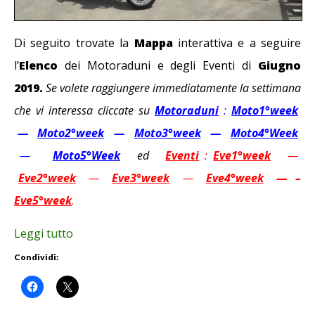
Di seguito trovate la
Mappa
interattiva e a seguire
l’
Elenco
dei Motoraduni e degli Eventi di
Giugno
2019.
Se volete raggiungere immediatamente la settimana
che vi interessa cliccate su
Motoraduni
:
Moto1°week
—
Moto2°week
—
Moto3°week
—
Moto4°Week
—
Moto5°Week
ed
Eventi
:
Eve1°week
—
Eve2°week
—
Eve3°week
—
Eve4°week
— –
Eve5°week
.
Leggi tutto
Condividi: