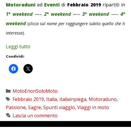
Motoraduni
ed
Eventi
di
Febbraio 2019
ripartiti in
1° weekend
—–
2° weekend
—–
3° weekend
—–
4°
weekend
(
clicca sul nome per raggiungere subito quello che ti
interessa
).
Leggi tutto
Condividi:
Categorie
MotoEnonSoloMoto
Tag
Febbraio 2019
,
Italia
,
italiainpiega
,
Motoraduno
,
Passione
,
Sagre
,
Spunti viaggio
,
Viaggi in moto
Lascia un commento