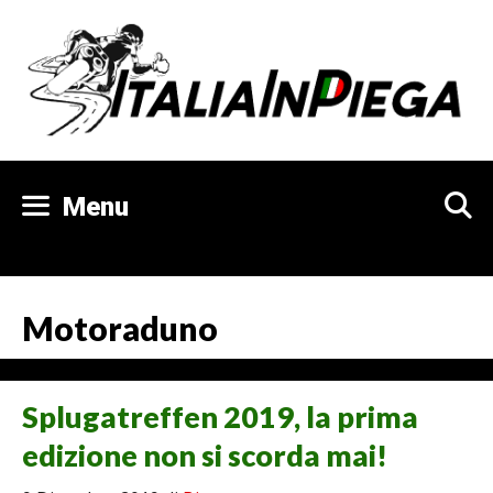
Vai
al
contenuto
Menu
Motoraduno
Splugatreffen 2019, la prima
edizione non si scorda mai!