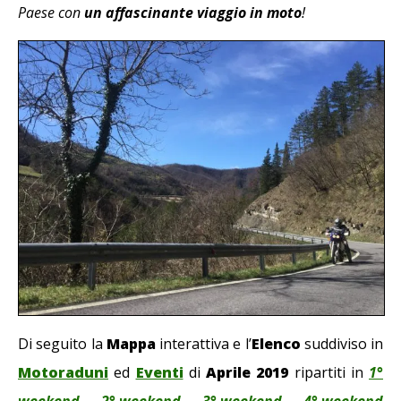
Paese con
un affascinante viaggio in moto
!
Di seguito la
Mappa
interattiva e l’
Elenco
suddiviso in
Motoraduni
ed
Eventi
di
Aprile 2019
ripartiti in
1°
weekend
—
2° weekend
—
3° weekend
—
4° weekend