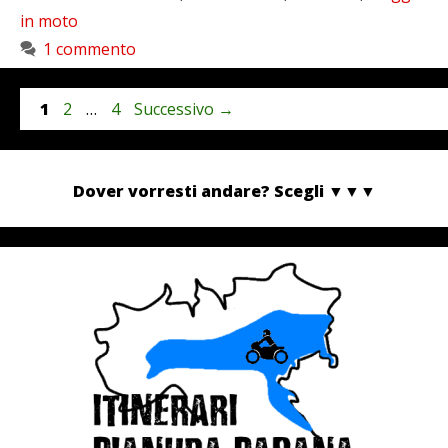
in moto
1 commento
Pagina
Pagina
Pagina
1
2
…
4
Successivo
→
Dover vorresti andare? Scegli
▼▼▼