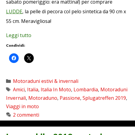
sabato pomeriggio: era mattina!) per comprare
LUDDE
, la pelle di pecora col pelo sintetica da 90 cm x
55 cm. Meravigliosa!
Leggi tutto
Condividi:
Categorie
Motoraduni estivi & invernali
Tag
Amici
,
Italia
,
Italia In Moto
,
Lombardia
,
Motoraduni
Invernali
,
Motoraduno
,
Passione
,
Splugatreffen 2019
,
Viaggi in moto
2 commenti