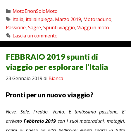
Categorie
MotoEnonSoloMoto
Tag
Italia
,
italiainpiega
,
Marzo 2019
,
Motoraduno
,
Passione
,
Sagre
,
Spunti viaggio
,
Viaggi in moto
Lascia un commento
FEBBRAIO 2019 spunti di
viaggio per esplorare l’Italia
23 Gennaio 2019
di
Bianca
Pronti per un nuovo viaggio?
Neve. Sole. Freddo. Vento. E tantissima passione. E’
arrivato
Febbraio 2019
con i suoi motoraduni, motogiri,
sagre di paese ed altri bellissimi eventi sparsi in tutta