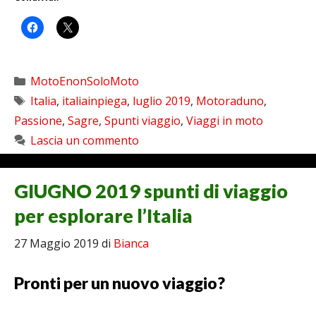
Categorie
MotoEnonSoloMoto
Tag
Italia
,
italiainpiega
,
luglio 2019
,
Motoraduno
,
Passione
,
Sagre
,
Spunti viaggio
,
Viaggi in moto
Lascia un commento
GIUGNO 2019 spunti di viaggio
per esplorare l’Italia
27 Maggio 2019
di
Bianca
Pronti per un nuovo viaggio?