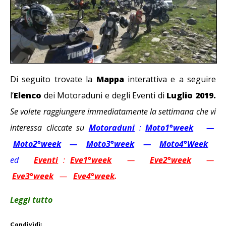
Di seguito trovate la
Mappa
interattiva e a seguire
l’
Elenco
dei Motoraduni e degli Eventi di
Luglio 2019.
Se volete raggiungere immediatamente la settimana che vi
interessa cliccate su
Motoraduni
:
Moto1°week
—
Moto2°week
—
Moto3°week
—
Moto4°Week
ed
Eventi
:
Eve1°week
—
Eve2°week
—
Eve3°week
—
Eve4°week
.
Leggi tutto
Condividi: