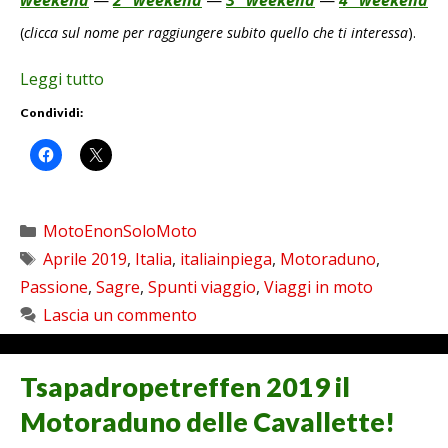
(
clicca sul nome per raggiungere subito quello che ti interessa
).
Leggi tutto
Condividi:
Categorie
MotoEnonSoloMoto
Tag
Aprile 2019
,
Italia
,
italiainpiega
,
Motoraduno
,
Passione
,
Sagre
,
Spunti viaggio
,
Viaggi in moto
Lascia un commento
Tsapadropetreffen 2019 il
Motoraduno delle Cavallette!