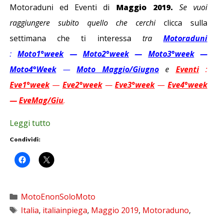
Motoraduni ed Eventi di
Maggio 2019.
Se vuoi
raggiungere subito quello che cerchi
clicca sulla
settimana che ti interessa
tra
Motoraduni
:
Moto1°week
—
Moto2°week
—
Moto3°week
—
Moto4°Week
—
Moto Maggio/Giugno
e
Eventi
:
Eve1°week
—
Eve2°week
—
Eve3°week
—
Eve4°week
—
EveMag/Giu
.
Leggi tutto
Condividi:
Categorie
MotoEnonSoloMoto
Tag
Italia
,
italiainpiega
,
Maggio 2019
,
Motoraduno
,