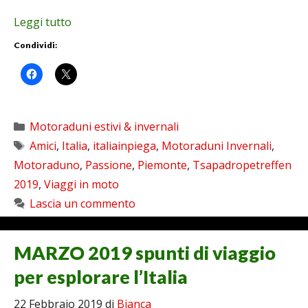
Leggi tutto
Condividi:
Categorie
Motoraduni estivi & invernali
Tag
Amici
,
Italia
,
italiainpiega
,
Motoraduni Invernali
,
Motoraduno
,
Passione
,
Piemonte
,
Tsapadropetreffen
2019
,
Viaggi in moto
Lascia un commento
MARZO 2019 spunti di viaggio
per esplorare l’Italia
22 Febbraio 2019
di
Bianca