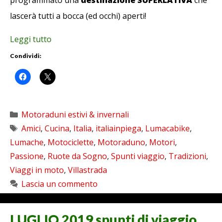
programmato una
destinazione SUPERLATIVA
che
lascerà tutti a bocca (ed occhi) aperti!
Leggi tutto
Condividi:
Categorie
Motoraduni estivi & invernali
Tag
Amici
,
Cucina
,
Italia
,
italiainpiega
,
Lumacabike
,
Lumache
,
Motociclette
,
Motoraduno
,
Motori
,
Passione
,
Ruote da Sogno
,
Spunti viaggio
,
Tradizioni
,
Viaggi in moto
,
Villastrada
Lascia un commento
LUGLIO 2019 spunti di viaggio