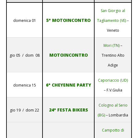
San Giorgio al
5° MOTOINCONTRO
domenica 01
Tagliamento (VE)
–
Veneto
Mori (TN)
–
MOTOINCONTRO
gio 05 / dom 08
Trentino Alto
Adige
Caporiaccio (UD)
6° CHEYENNE PARTY
domenica 15
– F.V.Giulia
Cologno al Serio
24° FESTA BIKERS
gio 19 / dom 22
(BG)
– Lombardia
Campotto di