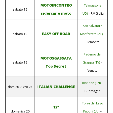
MOTOINCONTRO
Talmassons
sabato 19
sidercar e moto
(UD)
– F.V.Giulia
San Salvatore
EASY OFF ROAD
sabato 19
Monferrato (AL)
–
Piemonte
Paderno del
MOTOSGASSATA
sabato 19
Grappa (TV)
–
Top Secret
Veneto
Riccione (RN)
–
ITALIAN CHALLENGE
dom 20 / ven 25
E.Romagna
Torre del Lago
12°
domenica 20
Puccini (LU)
–