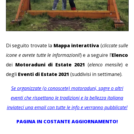
Di seguito trovate la
Mappa
interattiva
(
cliccate sulle
icone e avrete tutte le informazioni!
) e a seguire l’
Elenco
dei
Motoraduni di Estate 2021
(
elenco mensile
) e
degli
Eventi di Estate 2021
(suddivisi in settimane).
Se organizzate (o conoscete) motoraduni, sagre o altri
eventi che rispettano le tradizioni e la bellezza italiana
inviateci una email con tutte le info e verranno pubblicate!
PAGINA IN COSTANTE AGGIORNAMENTO!