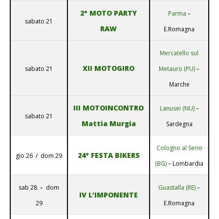
2° MOTO PARTY
Parma
–
sabato 21
RAW
E.Romagna
Mercatello sul
XII MOTOGIRO
sabato 21
Metauro (PU)
–
Marche
III MOTOINCONTRO
Lanusei (NU)
–
sabato 21
Mattia Murgia
Sardegna
Cologno al Serio
24° FESTA BIKERS
gio 26 / dom 29
(BG)
– Lombardia
sab 28 – dom
Guastalla (RE)
–
IV L’IMPONENTE
29
E.Romagna