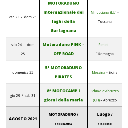
MOTORADUNO
Internazionale dei
Minucciano (LU)
–
ven 23 / dom 25
laghi della
Toscana
Garfagnana
Motoraduno PINK –
sab 24 – dom
Rimini
–
OFF ROAD
25
E.Romagna
5° MOTORADUNO
domenica 25
Messina
– Sicilia
PIRATES
8° MOTOCAMP I
Schiavi d’Abruzzo
gio 29 / sab 31
giorni della merla
(CH)
– Abruzzo
Luogo
MOTORADUNO /
/
AGOSTO 2021
PROGRAMMA
PERCORSO