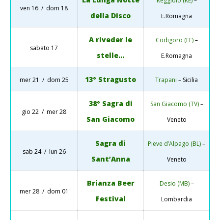
Reggiolo (RE)
–
ven 16 / dom 18
della Disco
E.Romagna
A riveder le
Codigoro (FE)
–
sabato 17
stelle…
E.Romagna
13° Stragusto
mer 21 / dom 25
Trapani
– Sicilia
38° Sagra di
San Giacomo (TV)
–
gio 22 / mer 28
San Giacomo
Veneto
Sagra di
Pieve d’Alpago (BL)
–
sab 24 / lun 26
Sant’Anna
Veneto
Brianza Beer
Desio (MB)
–
mer 28 / dom 01
Festival
Lombardia