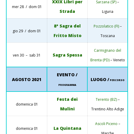
XXIX Libri per
Sarzana (SP)
–
mer 28 / dom 01
Strada
Liguria
8° Sagra del
Pozzolatico (FI)
–
gio 29 / dom 01
Fritto Misto
Toscana
Carmignano del
Sagra Spessa
ven 30 – sab 31
Brenta (PD)
– Veneto
EVENTO /
AGOSTO 2021
LUOGO /
PERCORSO
PROGRAMMA
Festa dei
Terento (BZ)
–
domenica 01
Mulini
Trentino Alto Adige
Ascoli Piceno
–
La Quintana
domenica 01
Marche