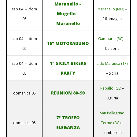
Maranello –
sab 04 – dom
Maranello (MO)
–
Mugello –
05
E.Romagna
Maranello
sab 04 – dom
Gambarie (RC)
–
16° MOTORADUNO
05
Calabria
1° SICILY BIKERS
sab 04 – dom
Lido Marausa (TP)
PARTY
05
– Sicilia
Rapallo (GE)
–
REUNION 80-90
domenica 05
Liguria
San Pellegrino
7° TROFEO
domenica 05
Terme (BG)
–
ELEGANZA
Lombardia