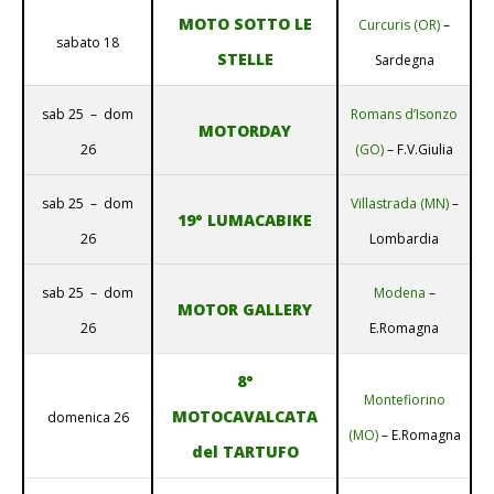
MOTO SOTTO LE
Curcuris (OR)
–
sabato 18
STELLE
Sardegna
sab 25 – dom
Romans d’Isonzo
MOTORDAY
26
(GO)
– F.V.Giulia
sab 25 – dom
Villastrada (MN)
–
19° LUMACABIKE
26
Lombardia
sab 25 – dom
Modena
–
MOTOR GALLERY
26
E.Romagna
8°
Montefiorino
MOTOCAVALCATA
domenica 26
(MO)
– E.Romagna
del TARTUFO