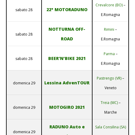
Crevalcore (BO)
–
22° MOTORADUNO
sabato 28
E.Romagna
NOTTURNA OFF-
Rimini
–
sabato 28
ROAD
E.Romagna
Parma
–
BEER’N’BIKE 2021
sabato 28
E.Romagna
Pastrengo (VR)
–
Lessina AdvenTOUR
domenica 29
Veneto
Treia (MC)
–
MOTOGIRO 2021
domenica 29
Marche
RADUNO Auto e
Sala Consilina (SA)
domenica 29