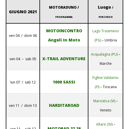
Luogo
MOTORADUNO /
/
GIUGNO 2021
PROGRAMMA
PERCORSO
MOTOINCONTRO
Lago Trasimeno
ven 04 / dom 06
Angeli In Moto
(PG)
– Umbria
Acqualagna (PU)
–
X-TRAIL ADVENTURE
ven 04 – sab 05
Marche
Figline Valdarno
1000 SASSI
lun 07 / sab 12
(FI)
– Toscana
Marostica (VI)
–
HARDITAROAD
ven 11 / dom 13
Veneto
Altare (SV)
–
MOTORAD 27 28
ven 11 – sab 12