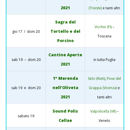
2021
(Trieste)
e tanti altri
Sagra del
Vicchio (FI)
–
Tortello e del
gio 17 / dom 20
Toscana
Porcino
Cantine Aperte
sab 19 – dom 20
in tutta Puglia
2021
1° Merenda
Selci (Rieti)
,
Pove del
nell’Oliveta
sab 19 e dom 20
Grappa (Vicenza)
e
2021
tanti altri
Sound Polis
Valpolicella (VR)
–
sabato 19
Cellae
Veneto