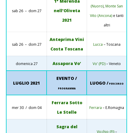
1° Merenda
(Nuoro)
,
Monte San
nell’Oliveta
sab 26 – dom 27
Vito (Ancona)
e tanti
2021
altri
Anteprima Vini
sab 26 – dom 27
Lucca
– Toscana
Costa Toscana
Assapora Vo’
domenica 27
Vo’ (PD)
– Veneto
EVENTO /
LUGLIO 2021
LUOGO /
PERCORSO
PROGRAMMA
Ferrara Sotto
mer 30 / dom 04
Ferrara
– E.Romagna
Le Stelle
Sagra del
Vicchio (FI)
–