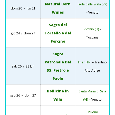
Natural Born
Isola della Scala (VR)
dom 20 – lun 21
Wines
– Veneto
Sagra del
Vicchio (FI)
–
Tortello e del
gio 24 / dom 27
Toscana
Porcino
Sagra
Patronale Dei
Imèr (TN)
– Trentino
sab 26 / 28 lun
SS. Pietro e
Alto Adige
Paolo
Bollicine in
Santa Maria di Sala
sab 26 – dom 27
Villa
(VE)
– Veneto
Ilbuono