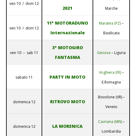
ven 10 / dom 12
2021
Marche
11° MOTORADUNO
Maratea (PZ)
–
ven 10 / dom 12
Internazionale
Basilicata
3° MOTOGIRO
ven 10 – sab 11
Genova
– Liguria
FANTASMA
Voghiera (FE)
–
PARTY IN MOTO
sabato 11
E.Romagna
Bovolone (VR) –
RITROVO MOTO
domenica 12
Veneto
Cavriana (MN)
–
LA MORENICA
domenica 12
Lombardia