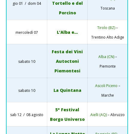
Tortello e del
gio 01 / dom 04
Toscana
Porcino
Tirolo (BZ)
–
L’Alba e…
mercoledì 07
Trentino Alto Adige
Festa dei Vini
Alba (CN)
–
Autoctoni
sabato 10
Piemonte
Piemontesi
Ascoli Piceno
–
La Quintana
sabato 10
Marche
5° Festival
sab 12 / 08 agosto
Aielli (AQ)
– Abruzzo
Borgo Universo
La Lunga Notte