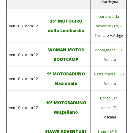
– Sardegna
partenza da
26° MOTOGIRO
ven 10 / dom 12
Rovereto (TN)
–
della Lombardia
Trentino A.Adige
WOMAN MOTOR
Montagnana (PD)
ven 10 / dom 12
BOOTCAMP
– Veneto
9° MOTORADUNO
Castelmassa (RO)
ven 10 / dom 12
Nazionale
– Veneto
Borgo San
10° MOTORADUNO
ven 10 / dom 12
Lorenzo (FI)
–
Mugellano
Toscana
SUAVE ADVENTURE
Lamoli (PU)
–