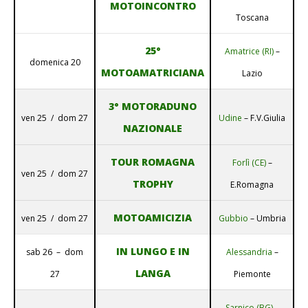
MOTOINCONTRO
Toscana
25°
Amatrice (RI)
–
domenica 20
MOTOAMATRICIANA
Lazio
3° MOTORADUNO
ven 25 / dom 27
Udine
– F.V.Giulia
NAZIONALE
TOUR ROMAGNA
Forlì (CE)
–
ven 25 / dom 27
TROPHY
E.Romagna
MOTOAMICIZIA
ven 25 / dom 27
Gubbio
– Umbria
IN LUNGO E IN
sab 26 – dom
Alessandria
–
LANGA
27
Piemonte
Sarnico (BG)
–