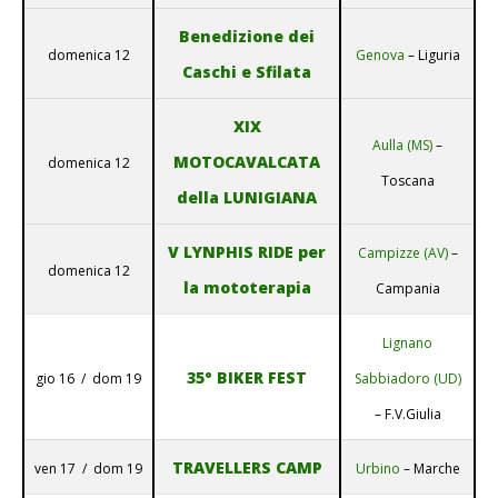
Benedizione dei
domenica 12
Genova
– Liguria
Caschi e Sfilata
XIX
Aulla (MS)
–
MOTOCAVALCATA
domenica 12
Toscana
della LUNIGIANA
V LYNPHIS RIDE per
Campizze (AV)
–
domenica 12
la mototerapia
Campania
Lignano
35° BIKER FEST
gio 16 / dom 19
Sabbiadoro (UD)
– F.V.Giulia
TRAVELLERS CAMP
ven 17 / dom 19
Urbino
– Marche