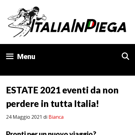
Vai
al
contenuto
Menu
ESTATE 2021 eventi da non
perdere in tutta Italia!
24 Maggio 2021
di
Bianca
Pronti per un nuovo viaggio?