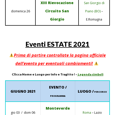
XIII Rievocazione
San Giorgio di
Circuito San
domenica 26
Piano (BO)
–
Giorgio
E.Romagna
Eventi ESTATE 2021
Prima di partire controllate la pagina ufficiale
dell’evento per eventuali cambiamenti!
Clicca Nome
e
Luogo per Info e Tragitto ! –
Legenda simboli
EVENTO /
GIUGNO 2021
LUOGO /
PERCORSO
PROGRAMMA
Monteverde
gio 03 / dom 06
Roma
– Lazio