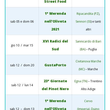
Street Food
1° Merenda
Ripacandita (PZ)
,
nell’Oliveta
sab 05 e dom 06
Sennori (SS
) e tanti
2021
altri
XVI Radici del
Sannicardo di Bari
gio 10 / mar 15
Sud
(BA)
– Puglia
Civitanova Marche
GustaPorto
sab 12 / dom 20
(MC)
– Marche
23° Giornate
Egna (TN)
– Trentino
sab 12 / lun 14
del Pinot Nero
Alto Adige
1° Merenda
Cervo
nell’Oliveta
sab 12 – dom 13
(Imperia)
,
Duino